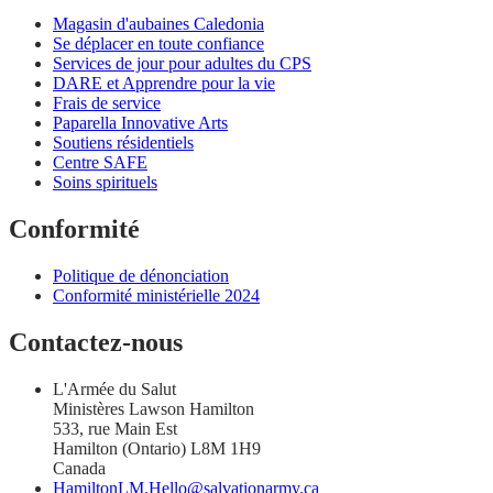
Magasin d'aubaines Caledonia
Se déplacer en toute confiance
Services de jour pour adultes du CPS
DARE et Apprendre pour la vie
Frais de service
Paparella Innovative Arts
Soutiens résidentiels
Centre SAFE
Soins spirituels
Conformité
Politique de dénonciation
Conformité ministérielle 2024
Contactez-nous
L'Armée du Salut
Ministères Lawson Hamilton
533, rue Main Est
Hamilton (Ontario) L8M 1H9
Canada
HamiltonLM.Hello@salvationarmy.ca